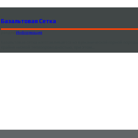
Базальтовая Сетка
раздел
Информация
Базальтовая сетка изготавливается из вулканической горной поро
крайне низкой теплопроводностью, при этом…