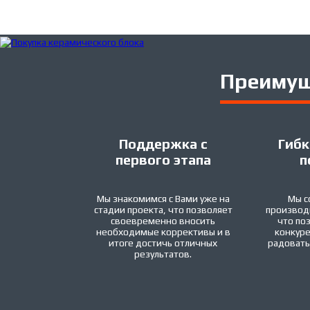
Преимущ
Поддержка с
Гибк
первого этапа
п
Мы знакомимся с Вами уже на
Мы с
стадии проекта, что позволяет
производ
своевременно вносить
что по
необходимые коррективы и в
конкур
итоге достичь отличных
радовать
результатов.