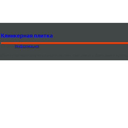
Клинкерная плитка
раздел
Информация
Плитку производят из сланцевых глин, смешивая с флюсами и крас