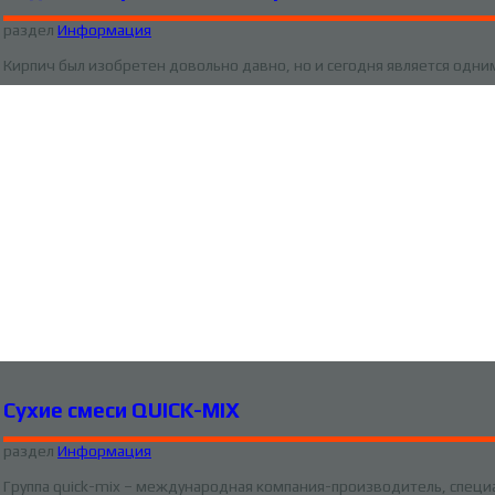
раздел
Информация
Кирпич был изобретен довольно давно, но и сегодня является одни
Сухие смеси QUICK-MIX
раздел
Информация
Группа quick-mix – международная компания-производитель, специ