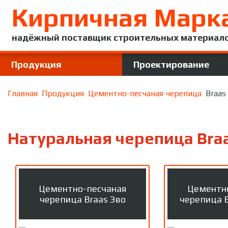
Кирпичная Марк
надёжный поставщик строительных материал
Продукция
Проектирование
Главная
Продукция
Цементно-песчаная черепица
Braas
Натуральная черепица Bra
Цементно-песчаная
Цементн
черепица Braas Эво
черепица 