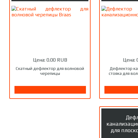
Цена:
0.00 RUB
Цена:
Скатный дефлектор для волновой
Дефлектор ка
черепицы
стояка для во
Подробнее
Подробнее
Деф
канализаци
для плоск