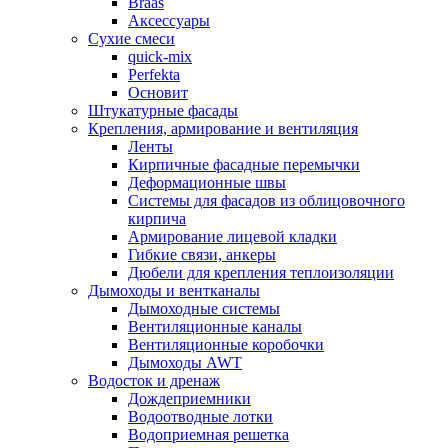
Braas
Аксессуары
Сухие смеси
quick-mix
Perfekta
Основит
Штукатурные фасады
Крепления, армирование и вентиляция
Ленты
Кирпичные фасадные перемычки
Деформационные швы
Системы для фасадов из облицовочного
кирпича
Армирование лицевой кладки
Гибкие связи, анкеры
Дюбели для крепления теплоизоляции
Дымоходы и вентканалы
Дымоходные системы
Вентиляционные каналы
Вентиляционные коробочки
Дымоходы AWT
Водосток и дренаж
Дождеприемники
Водоотводные лотки
Водоприемная решетка