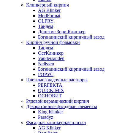
Клинкерный кирпич
AG Klinker
ModFormat
OLFRY
Тандем
Донские Зори Клинкер
Богандинский кирпичный завод
Кирпич ручной формовки
Тандем
ОстКлинкер
Vandersanden
Nelissen
Богандинский кирпичный завод
ГОРУС
Цветные кладочные растворы
PERFEKTA
QUICK-MIX
ОСНОВИТ
Рядовой керамический кирпич
Декоративные фасадные элементы
King Klinker
Paradyz
Фасадная клинкерная плитка
AG Klinker