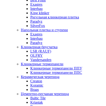
Best Point
Exagres
Interbau
King klinker
Ригельная клинкерная плитка
Paradyz
SilverFox
Напольная плитка и ступени
Exagres
Interbau
Paradyz
Клинкерная брусчатка
LSR (RAUF)
OLFRY
Vandersanden
Клинкерные термопанели
Клинкерные термопанели ППУ
Клинкерные термопанели ППC
Керамическая черепица
Creaton
Koramic
Braas
Цементно-песчаная черепица
Baltic Tile
Kriastak