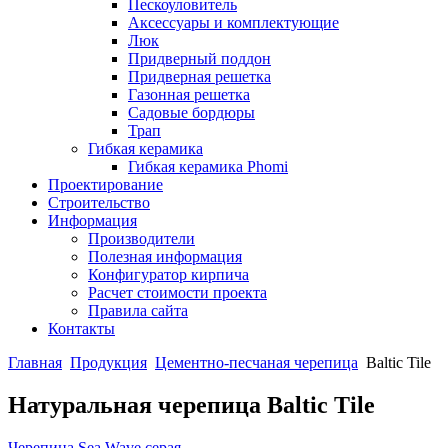
Пескоуловитель
Аксессуары и комплектующие
Люк
Придверный поддон
Придверная решетка
Газонная решетка
Садовые бордюры
Трап
Гибкая керамика
Гибкая керамика Phomi
Проектирование
Строительство
Информация
Производители
Полезная информация
Конфигуратор кирпича
Расчет стоимости проекта
Правила сайта
Контакты
Главная
Продукция
Цементно-песчаная черепица
Baltic Tile
Натуральная черепица Baltic Tile
Черепица Sea Wave серая