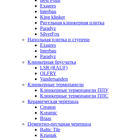
Best Point
Exagres
Interbau
King klinker
Ригельная клинкерная плитка
Paradyz
SilverFox
Напольная плитка и ступени
Exagres
Interbau
Paradyz
Клинкерная брусчатка
LSR (RAUF)
OLFRY
Vandersanden
Клинкерные термопанели
Клинкерные термопанели ППУ
Клинкерные термопанели ППC
Керамическая черепица
Creaton
Koramic
Braas
Цементно-песчаная черепица
Baltic Tile
Kriastak