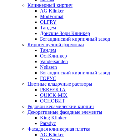
Клинкерный кирпич
AG Klinker
ModFormat
OLFRY
Тандем
Донские Зори Клинкер
Богандинский кирпичный завод
Кирпич ручной формовки
Тандем
ОстКлинкер
Vandersanden
Nelissen
Богандинский кирпичный завод
ГОРУС
Цветные кладочные растворы
PERFEKTA
QUICK-MIX
ОСНОВИТ
Рядовой керамический кирпич
Декоративные фасадные элементы
King Klinker
Paradyz
Фасадная клинкерная плитка
AG Klinker