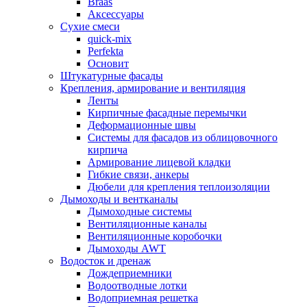
Braas
Аксессуары
Сухие смеси
quick-mix
Perfekta
Основит
Штукатурные фасады
Крепления, армирование и вентиляция
Ленты
Кирпичные фасадные перемычки
Деформационные швы
Системы для фасадов из облицовочного
кирпича
Армирование лицевой кладки
Гибкие связи, анкеры
Дюбели для крепления теплоизоляции
Дымоходы и вентканалы
Дымоходные системы
Вентиляционные каналы
Вентиляционные коробочки
Дымоходы AWT
Водосток и дренаж
Дождеприемники
Водоотводные лотки
Водоприемная решетка