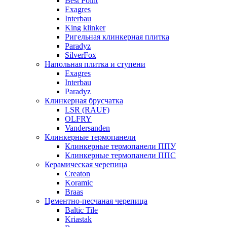
Best Point
Exagres
Interbau
King klinker
Ригельная клинкерная плитка
Paradyz
SilverFox
Напольная плитка и ступени
Exagres
Interbau
Paradyz
Клинкерная брусчатка
LSR (RAUF)
OLFRY
Vandersanden
Клинкерные термопанели
Клинкерные термопанели ППУ
Клинкерные термопанели ППC
Керамическая черепица
Creaton
Koramic
Braas
Цементно-песчаная черепица
Baltic Tile
Kriastak