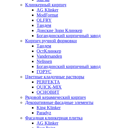
Клинкерный кирпич
AG Klinker
ModFormat
OLFRY
Тандем
Донские Зори Клинкер
Богандинский кирпичный завод
Кирпич ручной формовки
Тандем
ОстКлинкер
Vandersanden
Nelissen
Богандинский кирпичный завод
ГОРУС
Цветные кладочные растворы
PERFEKTA
QUICK-MIX
ОСНОВИТ
Рядовой керамический кирпич
Декоративные фасадные элементы
King Klinker
Paradyz
Фасадная клинкерная плитка
AG Klinker