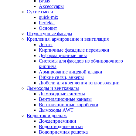
Braas
Аксессуары
Сухие смеси
quick-mix
Perfekta
Основит
Штукатурные фасады
Крепления, армирование и вентиляция
Ленты
Кирпичные фасадные перемычки
Деформационные швы
Системы для фасадов из облицовочного
кирпича
Армирование лицевой кладки
Гибкие связи, анкеры
Дюбели для крепления теплоизоляции
Дымоходы и вентканалы
Дымоходные системы
Вентиляционные каналы
Вентиляционные коробочки
Дымоходы AWT
Водосток и дренаж
Дождеприемники
Водоотводные лотки
Водоприемная решетка