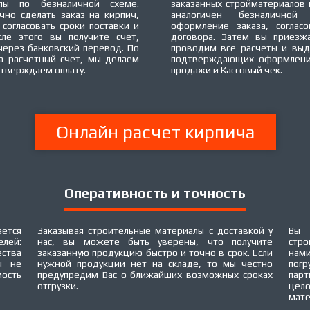
алы по безналичной схеме.
заказанных стройматериалов 
чно сделать заказ на кирпич,
аналогичен безналичной
, согласовать сроки поставки и
оформление заказа, согласо
ле этого вы получите счет,
договора. Затем вы приезж
через банковский перевод. По
проводим все расчеты и выд
на расчетный счет, мы делаем
подтверждающих оформление
дтверждаем оплату.
продажи и Кассовый чек.
Онлайн расчет кирпича
Оперативность и точность
ется
Заказывая строительные материалы с доставкой у
Вы 
елей:
нас, вы можете быть уверены, что получите
стро
ества
заказанную продукцию быстро и точно в срок. Если
нами
ы не
нужной продукции нет на складе, то мы честно
погр
мость
предупредим Вас о ближайших возможных сроках
пар
отгрузки.
цел
мате