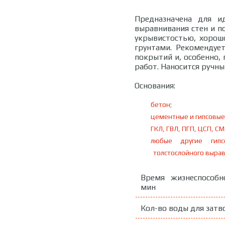
Предназначена для ид
выравнивания стен и по
укрывистостью, хорош
грунтами. Рекомендуе
покрытий и, особенно,
работ. Наносится ручн
Основания:
бетон;
цементные и гипсовые
ГКЛ, ГВЛ, ПГП, ЦСП, СМ
любые другие гип
толстослойного выра
Время жизнеспособн
мин
Кол-во воды для затво