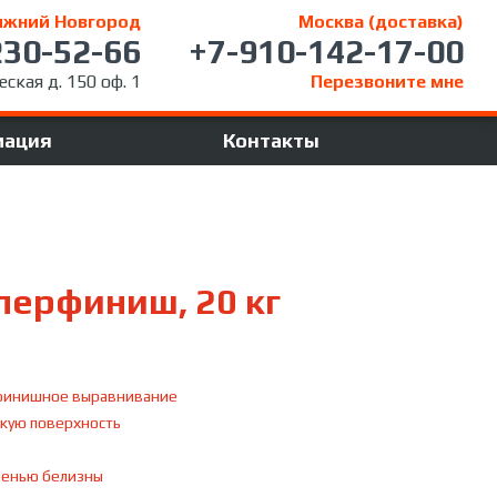
ижний Новгород
Москва (доставка)
230-52-66
+7-910-142-17-00
ская д. 150 оф. 1
Перезвоните мне
мация
Контакты
перфиниш, 20 кг
финишное выравнивание
дкую поверхность
пенью белизны