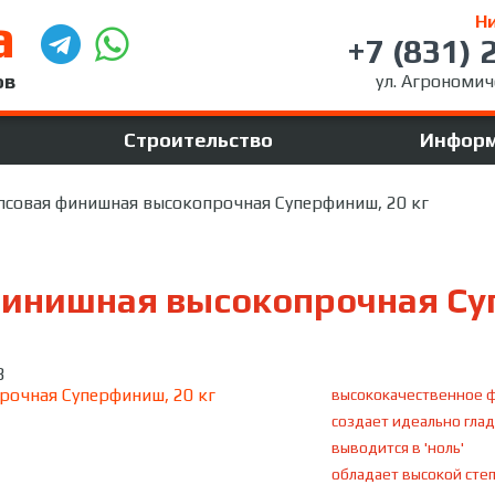
а
Н
+7 (831) 
ов
ул. Агрономиче
Строительство
Инфор
псовая финишная высокопрочная Суперфиниш, 20 кг
инишная высокопрочная Су
B
высококачественное 
создает идеально гла
выводится в 'ноль'
обладает высокой сте