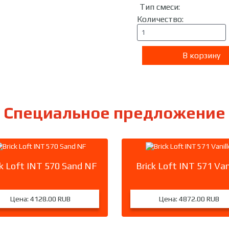
Тип смеси
:
Количество:
Специальное предложение
ck Loft INT 570 Sand NF
Brick Loft INT 571 Van
Цена:
4128.00 RUB
Цена:
4872.00 RUB