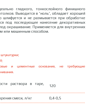
еально гладкого, тонкослойного финишного
толков. Выводится в 'ноль', обладает хорошей
о шлифуется и не размывается при обработке
тся под последующее нанесение декоративных
 под окрашивание. Применяется для внутренних
ым или машинным способом.
 штукатурки;
Л;
совые и цементные основания, не требующие
внивания.
ости раствора в таре,
120
рения смеси, л/кг
0,4-0,5