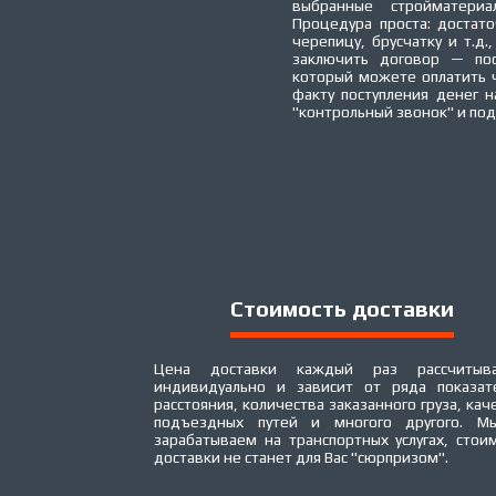
выбранные стройматери
Процедура проста: достато
черепицу, брусчатку и т.д.
заключить договор — пос
который можете оплатить 
факту поступления денег 
"контрольный звонок" и по
Стоимость доставки
Цена доставки каждый раз рассчитыва
индивидуально и зависит от ряда показат
расстояния, количества заказанного груза, кач
подъездных путей и многого другого. М
зарабатываем на транспортных услугах, стои
доставки не станет для Вас "сюрпризом".