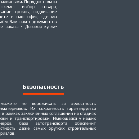
наличными. Порядок оплаты
 схеме: выбор товара,
вание сроков, подписание
аете в наш офис, где мы
аём Вам пакет документов
 заказа - Договор купли-
Безопасность
можете не переживать за целостность
йматериалов. Их сохранность гарантируется
 в рамках заключенных соглашений на стадиях
узки и транспортировки. Имеющаяся у наших
тнеров база автотранспорта обеспечит
остность даже самых хрупких строительных
риалов.