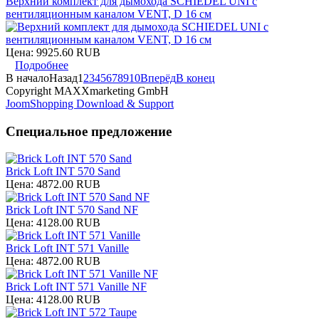
Верхний комплект для дымохода SCHIEDEL UNI с
вентиляционным каналом VENT, D 16 см
Цена:
9925.60 RUB
Подробнее
В начало
Назад
1
2
3
4
5
6
7
8
9
10
Вперёд
В конец
Copyright MAXXmarketing GmbH
JoomShopping Download & Support
Специальное предложение
Brick Loft INT 570 Sand
Цена:
4872.00 RUB
Brick Loft INT 570 Sand NF
Цена:
4128.00 RUB
Brick Loft INT 571 Vanille
Цена:
4872.00 RUB
Brick Loft INT 571 Vanille NF
Цена:
4128.00 RUB