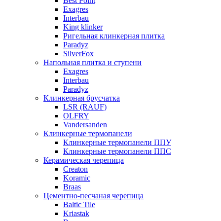
Best Point
Exagres
Interbau
King klinker
Ригельная клинкерная плитка
Paradyz
SilverFox
Напольная плитка и ступени
Exagres
Interbau
Paradyz
Клинкерная брусчатка
LSR (RAUF)
OLFRY
Vandersanden
Клинкерные термопанели
Клинкерные термопанели ППУ
Клинкерные термопанели ППC
Керамическая черепица
Creaton
Koramic
Braas
Цементно-песчаная черепица
Baltic Tile
Kriastak