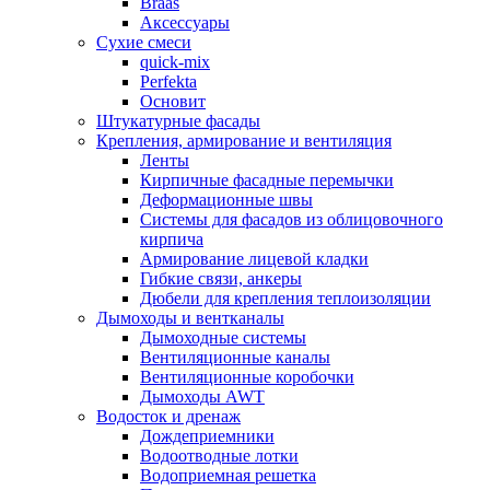
Braas
Аксессуары
Сухие смеси
quick-mix
Perfekta
Основит
Штукатурные фасады
Крепления, армирование и вентиляция
Ленты
Кирпичные фасадные перемычки
Деформационные швы
Системы для фасадов из облицовочного
кирпича
Армирование лицевой кладки
Гибкие связи, анкеры
Дюбели для крепления теплоизоляции
Дымоходы и вентканалы
Дымоходные системы
Вентиляционные каналы
Вентиляционные коробочки
Дымоходы AWT
Водосток и дренаж
Дождеприемники
Водоотводные лотки
Водоприемная решетка