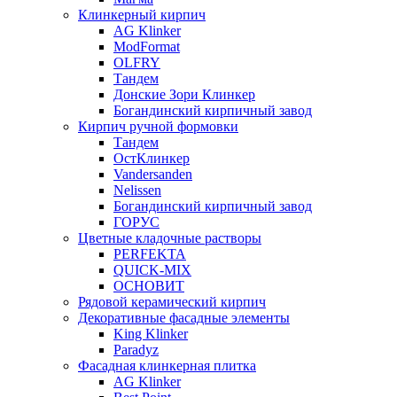
Клинкерный кирпич
AG Klinker
ModFormat
OLFRY
Тандем
Донские Зори Клинкер
Богандинский кирпичный завод
Кирпич ручной формовки
Тандем
ОстКлинкер
Vandersanden
Nelissen
Богандинский кирпичный завод
ГОРУС
Цветные кладочные растворы
PERFEKTA
QUICK-MIX
ОСНОВИТ
Рядовой керамический кирпич
Декоративные фасадные элементы
King Klinker
Paradyz
Фасадная клинкерная плитка
AG Klinker