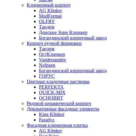
Клинкерный кирпич
AG Klinker
ModFormat
OLFRY
Тандем
Донские Зори Клинкер
Богандинский кирпичный завод
Кирпич ручной формовки
Тандем
ОстКлинкер
Vandersanden
Nelissen
Богандинский кирпичный завод
ГОРУС
Цветные кладочные растворы
PERFEKTA
QUICK-MIX
ОСНОВИТ
Рядовой керамический кирпич
Декоративные фасадные элементы
King Klinker
Paradyz
Фасадная клинкерная плитка
AG Klinker