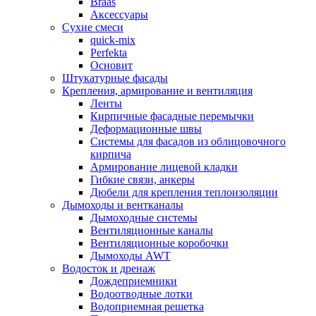
Braas
Аксессуары
Сухие смеси
quick-mix
Perfekta
Основит
Штукатурные фасады
Крепления, армирование и вентиляция
Ленты
Кирпичные фасадные перемычки
Деформационные швы
Системы для фасадов из облицовочного
кирпича
Армирование лицевой кладки
Гибкие связи, анкеры
Дюбели для крепления теплоизоляции
Дымоходы и вентканалы
Дымоходные системы
Вентиляционные каналы
Вентиляционные коробочки
Дымоходы AWT
Водосток и дренаж
Дождеприемники
Водоотводные лотки
Водоприемная решетка