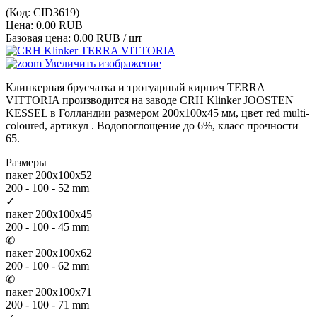
(Код:
CID3619
)
Цена:
0.00 RUB
Базовая цена:
0.00 RUB
/ шт
Увеличить изображение
Клинкерная брусчатка и тротуарный кирпич TERRA
VITTORIA производится на заводе CRH Klinker JOOSTEN
KESSEL в Голландии размером 200x100x45 мм, цвет red multi-
coloured, артикул . Водопоглощение до 6%, класс прочности
65.
Размеры
пакет 200x100x52
200 - 100 - 52 mm
✓
пакет 200x100x45
200 - 100 - 45 mm
✆
пакет 200x100x62
200 - 100 - 62 mm
✆
пакет 200x100x71
200 - 100 - 71 mm