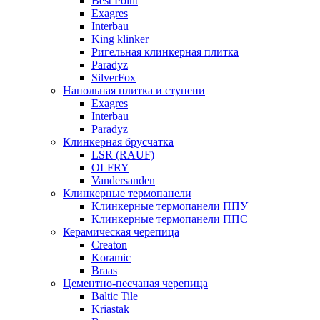
Best Point
Exagres
Interbau
King klinker
Ригельная клинкерная плитка
Paradyz
SilverFox
Напольная плитка и ступени
Exagres
Interbau
Paradyz
Клинкерная брусчатка
LSR (RAUF)
OLFRY
Vandersanden
Клинкерные термопанели
Клинкерные термопанели ППУ
Клинкерные термопанели ППC
Керамическая черепица
Creaton
Koramic
Braas
Цементно-песчаная черепица
Baltic Tile
Kriastak