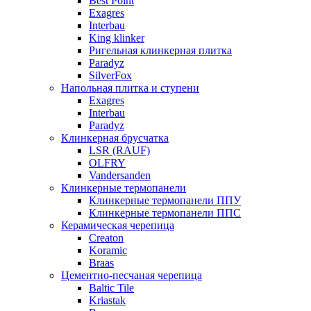
Best Point
Exagres
Interbau
King klinker
Ригельная клинкерная плитка
Paradyz
SilverFox
Напольная плитка и ступени
Exagres
Interbau
Paradyz
Клинкерная брусчатка
LSR (RAUF)
OLFRY
Vandersanden
Клинкерные термопанели
Клинкерные термопанели ППУ
Клинкерные термопанели ППC
Керамическая черепица
Creaton
Koramic
Braas
Цементно-песчаная черепица
Baltic Tile
Kriastak