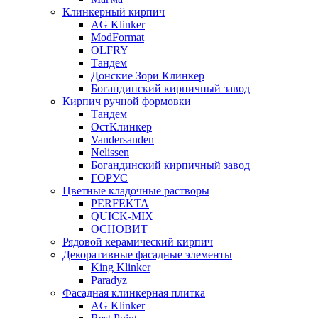
Клинкерный кирпич
AG Klinker
ModFormat
OLFRY
Тандем
Донские Зори Клинкер
Богандинский кирпичный завод
Кирпич ручной формовки
Тандем
ОстКлинкер
Vandersanden
Nelissen
Богандинский кирпичный завод
ГОРУС
Цветные кладочные растворы
PERFEKTA
QUICK-MIX
ОСНОВИТ
Рядовой керамический кирпич
Декоративные фасадные элементы
King Klinker
Paradyz
Фасадная клинкерная плитка
AG Klinker