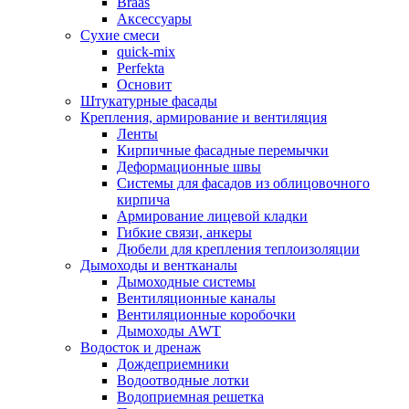
Braas
Аксессуары
Сухие смеси
quick-mix
Perfekta
Основит
Штукатурные фасады
Крепления, армирование и вентиляция
Ленты
Кирпичные фасадные перемычки
Деформационные швы
Системы для фасадов из облицовочного
кирпича
Армирование лицевой кладки
Гибкие связи, анкеры
Дюбели для крепления теплоизоляции
Дымоходы и вентканалы
Дымоходные системы
Вентиляционные каналы
Вентиляционные коробочки
Дымоходы AWT
Водосток и дренаж
Дождеприемники
Водоотводные лотки
Водоприемная решетка