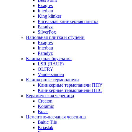
Best Point
Exagres
Interbau
King klinker
Ригельная клинкерная плитка
Paradyz
SilverFox
Напольная плитка и ступени
Exagres
Interbau
Paradyz
Клинкерная брусчатка
LSR (RAUF)
OLFRY
Vandersanden
Клинкерные термопанели
Клинкерные термопанели ППУ
Клинкерные термопанели ППC
Керамическая черепица
Creaton
Koramic
Braas
Цементно-песчаная черепица
Baltic Tile
Kriastak