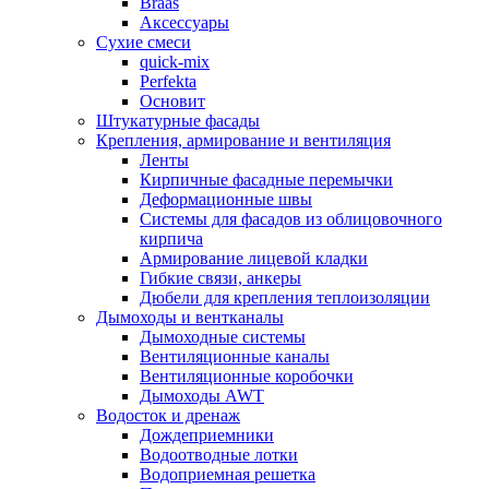
Braas
Аксессуары
Сухие смеси
quick-mix
Perfekta
Основит
Штукатурные фасады
Крепления, армирование и вентиляция
Ленты
Кирпичные фасадные перемычки
Деформационные швы
Системы для фасадов из облицовочного
кирпича
Армирование лицевой кладки
Гибкие связи, анкеры
Дюбели для крепления теплоизоляции
Дымоходы и вентканалы
Дымоходные системы
Вентиляционные каналы
Вентиляционные коробочки
Дымоходы AWT
Водосток и дренаж
Дождеприемники
Водоотводные лотки
Водоприемная решетка