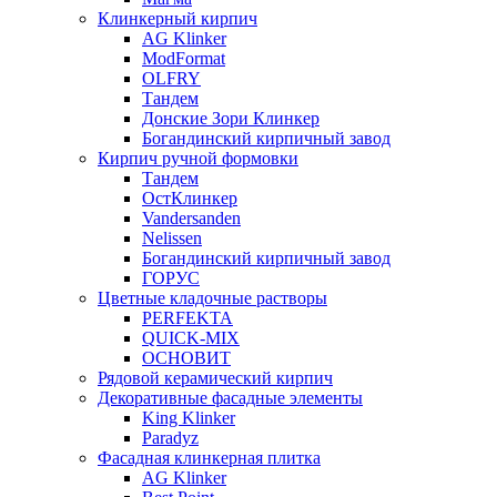
Клинкерный кирпич
AG Klinker
ModFormat
OLFRY
Тандем
Донские Зори Клинкер
Богандинский кирпичный завод
Кирпич ручной формовки
Тандем
ОстКлинкер
Vandersanden
Nelissen
Богандинский кирпичный завод
ГОРУС
Цветные кладочные растворы
PERFEKTA
QUICK-MIX
ОСНОВИТ
Рядовой керамический кирпич
Декоративные фасадные элементы
King Klinker
Paradyz
Фасадная клинкерная плитка
AG Klinker