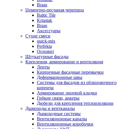
Braas
Цементно-песчаная черепица
Baltic Tile
Kriastak
Braas
Аксессуары
Сухие смеси
quick-mix
Perfekta
Основит
Штукатурные фасады
Крепления, армирование и вентиляция
Ленты
Кирпичные фасадные перемычки
Деформационные швы
Системы для фасадов из облицовочного
кирпича
Армирование лицевой кладки
Гибкие связи, анкеры
Дюбели для крепления теплоизоляции
Дымоходы и вентканалы
Дымоходные системы
Вентиляционные каналы
Вентиляционные коробочки