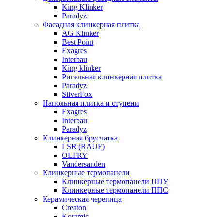
King Klinker
Paradyz
Фасадная клинкерная плитка
AG Klinker
Best Point
Exagres
Interbau
King klinker
Ригельная клинкерная плитка
Paradyz
SilverFox
Напольная плитка и ступени
Exagres
Interbau
Paradyz
Клинкерная брусчатка
LSR (RAUF)
OLFRY
Vandersanden
Клинкерные термопанели
Клинкерные термопанели ППУ
Клинкерные термопанели ППC
Керамическая черепица
Creaton
Koramic