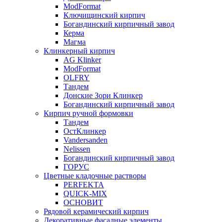
ModFormat
Ключищинский кирпич
Богандинский кирпичный завод
Керма
Магма
Клинкерный кирпич
AG Klinker
ModFormat
OLFRY
Тандем
Донские Зори Клинкер
Богандинский кирпичный завод
Кирпич ручной формовки
Тандем
ОстКлинкер
Vandersanden
Nelissen
Богандинский кирпичный завод
ГОРУС
Цветные кладочные растворы
PERFEKTA
QUICK-MIX
ОСНОВИТ
Рядовой керамический кирпич
Декоративные фасадные элементы