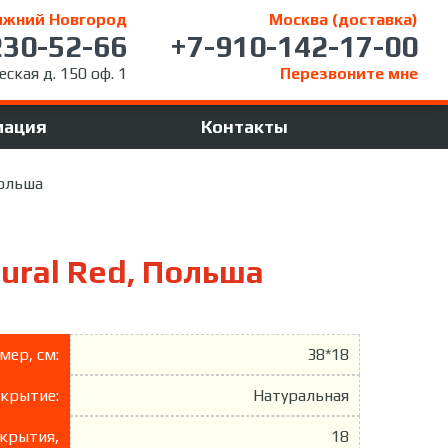
ижний Новгород
Москва (доставка)
230-52-66
+7-910-142-17-00
ская д. 150 оф. 1
Перезвоните мне
мация
Контакты
Польша
ural Red, Польша
мер, см:
38*18
крытие:
Натуральная
крытия,
18