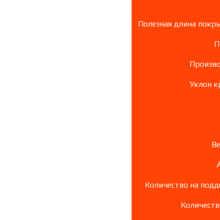
Полезная длина покры
П
Произво
Уклон кр
Ве
Количество на поддо
Количеств