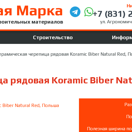
ая Марка
Н
+7 (831) 
роительных материалов
ул. Агрономиче
Строительство
Инфор
ерамическая черепица рядовая Koramic Biber Natural Red, 
 рядовая Koramic Biber Nat
Раз
По
Полезная ширина по