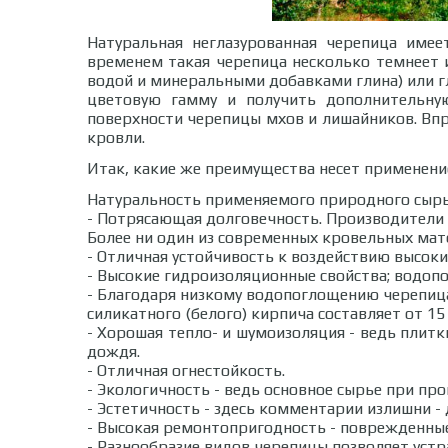
Натуральная неглазурованная черепица име
временем такая черепица несколько темнеет 
водой и минеральными добавками глина) или г
цветовую гамму и получить дополнительну
поверхности черепицы мхов и лишайников. Впро
кровли.
Итак, какие же преимущества несет применени
Натуральность применяемого природного сырья
- Потрясающая долговечность. Производители 
Более ни один из современных кровельных мат
- Отличная устойчивость к воздействию высок
- Высокие гидроизоляционные свойства; водопо
- Благодаря низкому водопоглощению черепица
силикатного (белого) кирпича составляет от 15
- Хорошая тепло- и шумоизоляция - ведь плитк
дождя.
- Отличная огнестойкость.
- Экологичность - ведь основное сырье при п
- Эстетичность - здесь комментарии излишни -
- Высокая ремонтопригодность - поврежденные
- Разнообразие видов черепицы позволяет устр