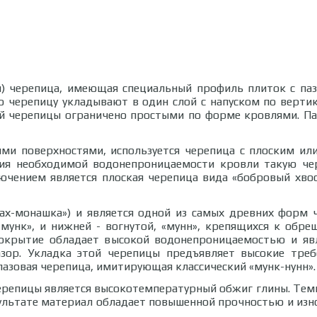
ая) черепица, имеющая специальный профиль плиток с па
 черепицу укладывают в один слой с напуском по вертик
ой черепицы ограничено простыми по форме кровлями. П
ми поверхностями, используется черепица с плоским ил
ния необходимой водонепроницаемости кровли такую чере
лючением является плоская черепица вида «бобровый хвос
нах-монашка») и является одной из самых древних форм 
, «мунк», и нижней - вогнутой, «мунн», крепящихся к об
окрытие обладает высокой водонепроницаемостью и яв
зор. Укладка этой черепицы предъявляет высокие тре
пазовая черепица, имитирующая классический «мунк-нунн».
репицы является высокотемпературный обжиг глины. Темпе
зультате материал обладает повышенной прочностью и изн