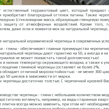
ет естественный терракотовый цвет, который придают 
и приобретает благородный оттенок патины. Также чере
лазурью (стекловидная масса, образующая глянцевую пове
ю защиту от атмосферных воздействий. Кроме того, т
чем, даже если и появится мох на натуральной черепице, 
е натуральной керамической черепицы в современных усло
 - глины - обеспечивает главные преимущества черепично
натуральной черепицы дают гарантию на 50, а иногда и на
ериалов не может похвастать такой долговечностью!
их и низких температур окружающего воздуха, а также к у
глощение глиняной черепицы составляет не более 2%.
 обладает отличной морозостойкостью - не менее 300 цик
 до 50 циклов в зависимости от марки.
и черепицы достаточно толстые. С черепичной кровлей Ва
роизводстве черепицы - глина с небольшим количеством м
 достаточно взглянуть, например, на виды старинных кварт
 плитки всегда можно заменить, при этом нет необходимо
аивать кровли практически любого уровня сложности - дву