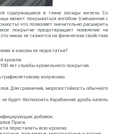
ей содержащиеся в глине оксиды железа. Со
пица может покрываться ангобом (смешанная с
рхность) что позволяет значительно расширить
акое покрытие предотвращает появление на
это никак не скажется на физических свойствах
виях и каковы ее недостатки?
й кровли:
 100 лет службы кровельного покрытия.
льтрафиолетовому излучению.
лов. Для сравнения, морозостойкость обычного
с не будет беспокоить барабанная дробь капель
одифицирующих добавок.
алов Праги.
сти перестилать всю кровлю.
скатные, вальмовые, многоскатные и другие.