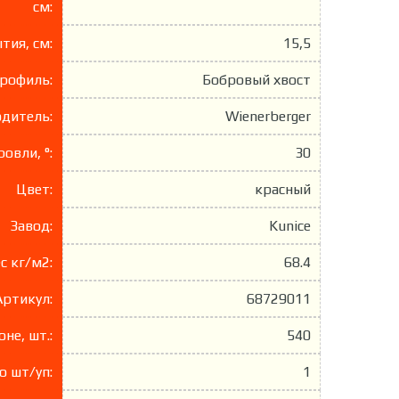
см:
тия, см:
15,5
рофиль:
Бобровый хвост
дитель:
Wienerberger
овли, °:
30
Цвет:
красный
Завод:
Kunice
с кг/м2:
68.4
Артикул:
68729011
не, шт.:
540
о шт/уп:
1