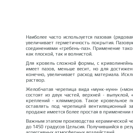
Наиболее часто используется пазовая (рядов
увеличивает герметичность покрытия. Пазовую
соединениями «гребень-паз». Применение так
как плоской, так и волнистой.
Для кровель сложной формы, с криволинейны
имеет пазов, меньше весит, но для достиже
конечно, увеличивает расход материала. Иск
раствор.
Желобчатая черепица вида «мунк-нунн» («мо
состоят из двух частей, верхней - выпуклой
креплений - кляммеров. Такое кровельное п
оставлять под черепицей вентиляционный за
продаже имеется более простая в применении 
Важным этапом производства керамической че
до 1450 градусов Цельсия. Получившийся в ре
агрессивных атмосферных воздействий.