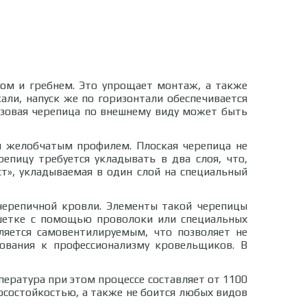
зом и гребнем. Это упрощает монтаж, а также
али, напуск же по горизонтали обеспечивается
азовая черепица по внешнему виду может быть
и желобчатым профилем. Плоская черепица не
пицу требуется укладывать в два слоя, что,
т», укладываемая в один слой на специальный
черепичной кровли. Элементы такой черепицы
решетке с помощью проволоки или специальных
ляется самовентилируемым, что позволяет не
бования к профессионализму кровельщиков. В
ратура при этом процессе составляет от 1100
осостойкостью, а также не боится любых видов