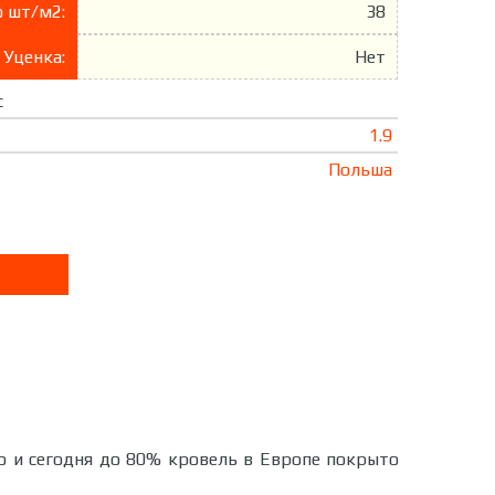
 шт/м2:
38
Уценка:
Нет
c
1.9
Польша
о и сегодня до 80% кровель в Европе покрыто