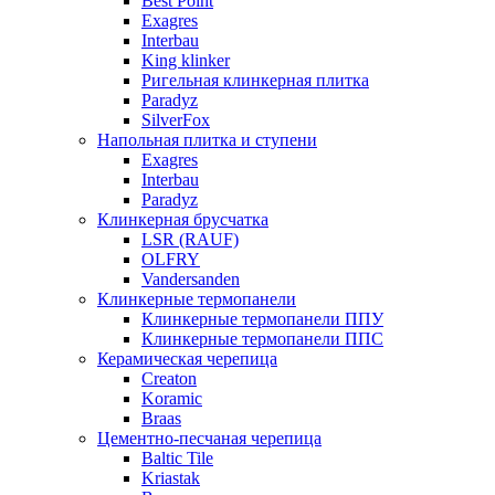
Best Point
Exagres
Interbau
King klinker
Ригельная клинкерная плитка
Paradyz
SilverFox
Напольная плитка и ступени
Exagres
Interbau
Paradyz
Клинкерная брусчатка
LSR (RAUF)
OLFRY
Vandersanden
Клинкерные термопанели
Клинкерные термопанели ППУ
Клинкерные термопанели ППC
Керамическая черепица
Creaton
Koramic
Braas
Цементно-песчаная черепица
Baltic Tile
Kriastak