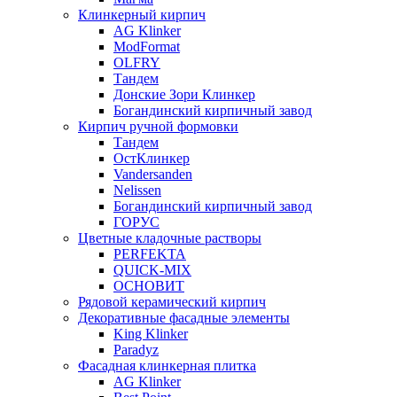
Клинкерный кирпич
AG Klinker
ModFormat
OLFRY
Тандем
Донские Зори Клинкер
Богандинский кирпичный завод
Кирпич ручной формовки
Тандем
ОстКлинкер
Vandersanden
Nelissen
Богандинский кирпичный завод
ГОРУС
Цветные кладочные растворы
PERFEKTA
QUICK-MIX
ОСНОВИТ
Рядовой керамический кирпич
Декоративные фасадные элементы
King Klinker
Paradyz
Фасадная клинкерная плитка
AG Klinker