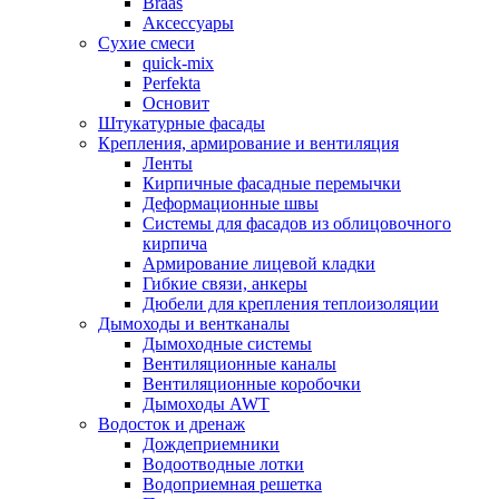
Braas
Аксессуары
Сухие смеси
quick-mix
Perfekta
Основит
Штукатурные фасады
Крепления, армирование и вентиляция
Ленты
Кирпичные фасадные перемычки
Деформационные швы
Системы для фасадов из облицовочного
кирпича
Армирование лицевой кладки
Гибкие связи, анкеры
Дюбели для крепления теплоизоляции
Дымоходы и вентканалы
Дымоходные системы
Вентиляционные каналы
Вентиляционные коробочки
Дымоходы AWT
Водосток и дренаж
Дождеприемники
Водоотводные лотки
Водоприемная решетка