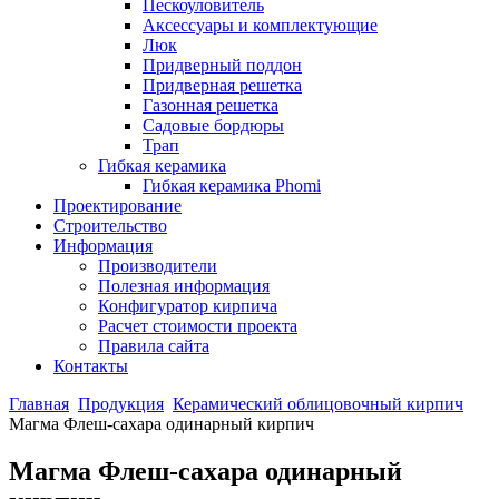
Пескоуловитель
Аксессуары и комплектующие
Люк
Придверный поддон
Придверная решетка
Газонная решетка
Садовые бордюры
Трап
Гибкая керамика
Гибкая керамика Phomi
Проектирование
Строительство
Информация
Производители
Полезная информация
Конфигуратор кирпича
Расчет стоимости проекта
Правила сайта
Контакты
Главная
Продукция
Керамический облицовочный кирпич
Магма Флеш-сахара одинарный кирпич
Магма Флеш-сахара одинарный