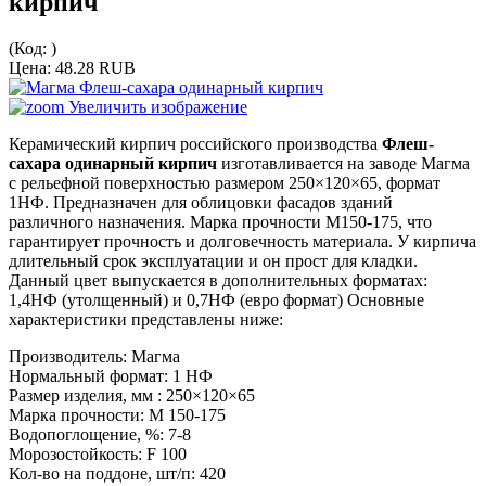
кирпич
(Код:
)
Цена:
48.28 RUB
Увеличить изображение
Керамический кирпич российского производства
Флеш-
сахара одинарный кирпич
изготавливается на заводе Магма
с рельефной поверхностью размером 250×120×65, формат
1НФ. Предназначен для облицовки фасадов зданий
различного назначения. Марка прочности М150-175, что
гарантирует прочность и долговечность материала. У кирпича
длительный срок эксплуатации и он прост для кладки.
Данный цвет выпускается в дополнительных форматах:
1,4НФ (утолщенный) и 0,7НФ (евро формат) Основные
характеристики представлены ниже:
Производитель:
Магма
Нормальный формат
:
1 НФ
Размер изделия, мм
:
250×120×65
Марка прочности
:
М 150-175
Водопоглощение, %
:
7-8
Морозостойкость
:
F 100
Кол-во на поддоне, шт/п
:
420