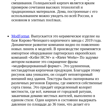
смешивания. Голицынский кирпич является ярким
примером сочетания высоких технологий и
традиционных материалов. Дома, построенные с его
использованием можно увидеть по всей России, в
основном в элитных посёлках.
ModFormat
. Выпускается это керамическое изделие на
базе Кирово-Чепецкого кирпичного завода с 2019 года.
Динамичное развитие компании видно по появлению
новых линеек и моделей. В производстве применяется
импортное оборудование партнерских европейских
компаний «Keller HCW» и «Rieter Werke» По задумке
автором название это сокращение фразы
«модифицированный формат». Это удлиненная,
нестандартная кирпичная продукция. Благодаря этому
рисунок шва уникален, он создаёт неповторимый
внешний вид здания. Текстуры были скопированы из
различных регионов Европы, где имеются собственные
сорта глины. Это придаёт определенный колорит
местности, где всё, начиная от городской ратуши,
заканчивая домами местных жителей, выполнено в
едином стиле. Один кирпич в состоянии выдержать
давление по площади до 36 тонн, что делает его