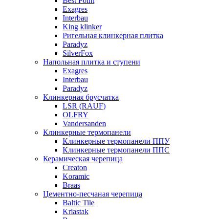
Best Point
Exagres
Interbau
King klinker
Ригельная клинкерная плитка
Paradyz
SilverFox
Напольная плитка и ступени
Exagres
Interbau
Paradyz
Клинкерная брусчатка
LSR (RAUF)
OLFRY
Vandersanden
Клинкерные термопанели
Клинкерные термопанели ППУ
Клинкерные термопанели ППC
Керамическая черепица
Creaton
Koramic
Braas
Цементно-песчаная черепица
Baltic Tile
Kriastak