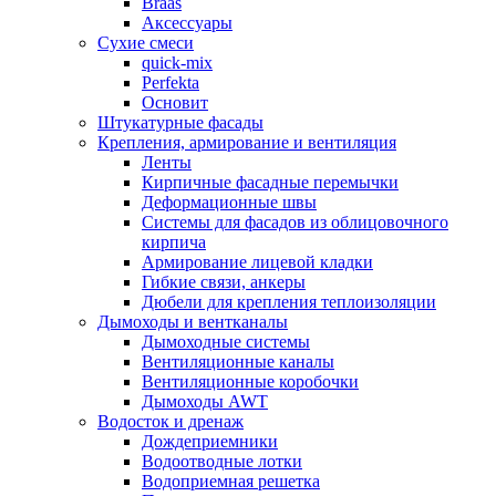
Braas
Аксессуары
Сухие смеси
quick-mix
Perfekta
Основит
Штукатурные фасады
Крепления, армирование и вентиляция
Ленты
Кирпичные фасадные перемычки
Деформационные швы
Системы для фасадов из облицовочного
кирпича
Армирование лицевой кладки
Гибкие связи, анкеры
Дюбели для крепления теплоизоляции
Дымоходы и вентканалы
Дымоходные системы
Вентиляционные каналы
Вентиляционные коробочки
Дымоходы AWT
Водосток и дренаж
Дождеприемники
Водоотводные лотки
Водоприемная решетка