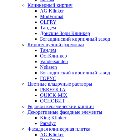
Клинкерный кирпич
AG Klinker
ModFormat
OLFRY
Тандем
Донские Зори Клинкер
Богандинский кирпичный завод
Кирпич ручной формовки
Тандем
ОстКлинкер
Vandersanden
Nelissen
Богандинский кирпичный завод
ГОРУС
Цветные кладочные растворы
PERFEKTA
QUICK-MIX
ОСНОВИТ
Рядовой керамический кирпич
Декоративные фасадные элементы
King Klinker
Paradyz
Фасадная клинкерная плитка
AG Klinker