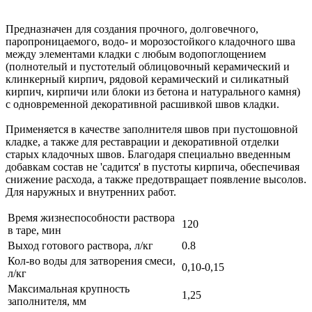
Предназначен для создания прочного, долговечного,
паропроницаемого, водо- и морозостойкого кладочного шва
между элементами кладки с любым водопоглощением
(полнотелый и пустотелый облицовочный керамический и
клинкерный кирпич, рядовой керамический и силикатный
кирпич, кирпичи или блоки из бетона и натурального камня)
с одновременной декоративной расшивкой швов кладки.
Применяется в качестве заполнителя швов при пустошовной
кладке, а также для реставрации и декоративной отделки
старых кладочных швов. Благодаря специально введенным
добавкам состав не 'садится' в пустоты кирпича, обеспечивая
снижение расхода, а также предотвращает появление высолов.
Для наружных и внутренних работ.
Время жизнеспособности раствора
120
в таре, мин
Выход готового раствора, л/кг
0.8
Кол-во воды для затворения смеси,
0,10-0,15
л/кг
Максимальная крупность
1,25
заполнителя, мм