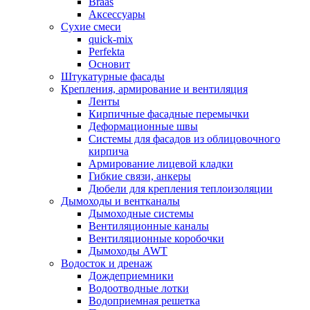
Braas
Аксессуары
Сухие смеси
quick-mix
Perfekta
Основит
Штукатурные фасады
Крепления, армирование и вентиляция
Ленты
Кирпичные фасадные перемычки
Деформационные швы
Системы для фасадов из облицовочного
кирпича
Армирование лицевой кладки
Гибкие связи, анкеры
Дюбели для крепления теплоизоляции
Дымоходы и вентканалы
Дымоходные системы
Вентиляционные каналы
Вентиляционные коробочки
Дымоходы AWT
Водосток и дренаж
Дождеприемники
Водоотводные лотки
Водоприемная решетка