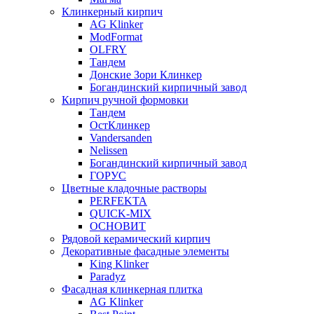
Клинкерный кирпич
AG Klinker
ModFormat
OLFRY
Тандем
Донские Зори Клинкер
Богандинский кирпичный завод
Кирпич ручной формовки
Тандем
ОстКлинкер
Vandersanden
Nelissen
Богандинский кирпичный завод
ГОРУС
Цветные кладочные растворы
PERFEKTA
QUICK-MIX
ОСНОВИТ
Рядовой керамический кирпич
Декоративные фасадные элементы
King Klinker
Paradyz
Фасадная клинкерная плитка
AG Klinker