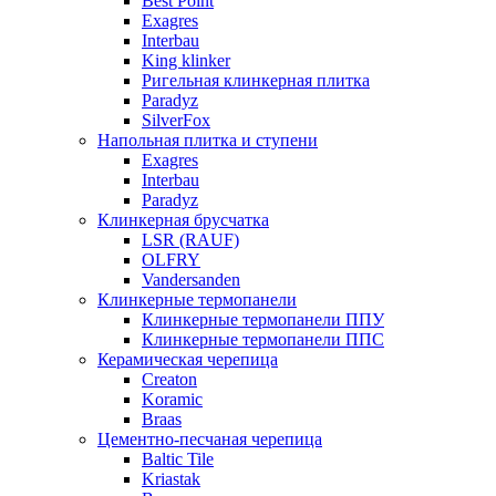
Best Point
Exagres
Interbau
King klinker
Ригельная клинкерная плитка
Paradyz
SilverFox
Напольная плитка и ступени
Exagres
Interbau
Paradyz
Клинкерная брусчатка
LSR (RAUF)
OLFRY
Vandersanden
Клинкерные термопанели
Клинкерные термопанели ППУ
Клинкерные термопанели ППC
Керамическая черепица
Creaton
Koramic
Braas
Цементно-песчаная черепица
Baltic Tile
Kriastak