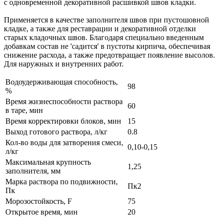
с одновременной декоративной расшивкой швов кладки.
Применяется в качестве заполнителя швов при пустошовной
кладке, а также для реставрации и декоративной отделки
старых кладочных швов. Благодаря специально введенным
добавкам состав не 'садится' в пустоты кирпича, обеспечивая
снижение расхода, а также предотвращает появление высолов.
Для наружных и внутренних работ.
Водоудерживающая способность,
98
%
Время жизнеспособности раствора
60
в таре, мин
Время корректировки блоков, мин
15
Выход готового раствора, л/кг
0.8
Кол-во воды для затворения смеси,
0,10-0,15
л/кг
Максимальная крупность
1,25
заполнителя, мм
Марка раствора по подвижности,
Пк2
Пк
Морозостойкость, F
75
Открытое время, мин
20