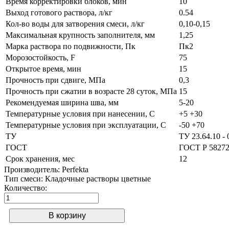
Время корректировки блоков, мин
10
Выход готового раствора, л/кг
0.54
Кол-во воды для затворения смеси, л/кг
0,10-0,15
Максимальная крупность заполнителя, мм
1,25
Марка раствора по подвижности, Пк
Пк2
Морозостойкость, F
75
Открытое время, мин
15
Прочность при сдвиге, МПа
0,3
Прочность при сжатии в возрасте 28 суток, МПа
15
Рекомендуемая ширина шва, мм
5-20
Температурные условия при нанесении, С
+5 +30
Температурные условия при эксплуатации, С
-50 +70
ТУ
ТУ 23.64.10 - 
ГОСТ
ГОСТ Р 5827
Срок хранения, мес
12
Производитель:
Perfekta
Тип смеси
:
Кладочные растворы цветные
Количество: