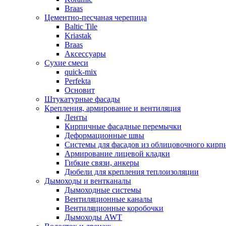
Braas
Цементно-песчаная черепица
Baltic Tile
Kriastak
Braas
Аксессуары
Сухие смеси
quick-mix
Perfekta
Основит
Штукатурные фасады
Крепления, армирование и вентиляция
Ленты
Кирпичные фасадные перемычки
Деформационные швы
Системы для фасадов из облицовочного кирп
Армирование лицевой кладки
Гибкие связи, анкеры
Дюбели для крепления теплоизоляции
Дымоходы и вентканалы
Дымоходные системы
Вентиляционные каналы
Вентиляционные коробочки
Дымоходы AWT