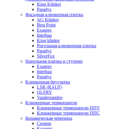
King Klinker
Paradyz
Фасадная клинкерная плитка
AG Klinker
Best Point
Exagres
Interbau
King klinker
Ригельная клинкерная плитка
Paradyz
SilverFox
Напольная плитка и ступени
Exagres
Interbau
Paradyz
Клинкерная брусчатка
LSR (RAUF)
OLFRY
Vandersanden
Клинкерные термопанели
Клинкерные термопанели ППУ
Клинкерные термопанели ППC
Керамическая черепица
Creaton
Koramic