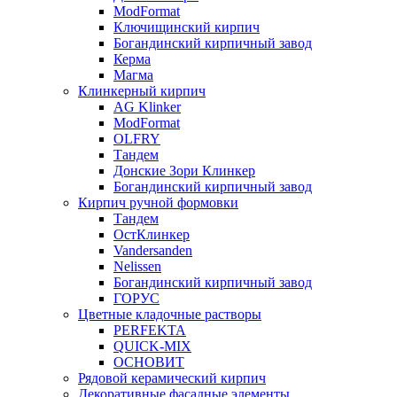
ModFormat
Ключищинский кирпич
Богандинский кирпичный завод
Керма
Магма
Клинкерный кирпич
AG Klinker
ModFormat
OLFRY
Тандем
Донские Зори Клинкер
Богандинский кирпичный завод
Кирпич ручной формовки
Тандем
ОстКлинкер
Vandersanden
Nelissen
Богандинский кирпичный завод
ГОРУС
Цветные кладочные растворы
PERFEKTA
QUICK-MIX
ОСНОВИТ
Рядовой керамический кирпич
Декоративные фасадные элементы