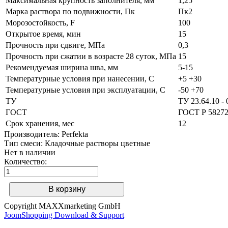
Максимальная крупность заполнителя, мм
1,25
Марка раствора по подвижности, Пк
Пк2
Морозостойкость, F
100
Открытое время, мин
15
Прочность при сдвиге, МПа
0,3
Прочность при сжатии в возрасте 28 суток, МПа
15
Рекомендуемая ширина шва, мм
5-15
Температурные условия при нанесении, С
+5 +30
Температурные условия при эксплуатации, С
-50 +70
ТУ
ТУ 23.64.10 - 
ГОСТ
ГОСТ Р 5827
Срок хранения, мес
12
Производитель:
Perfekta
Тип смеси
:
Кладочные растворы цветные
Нет в наличии
Количество:
Copyright MAXXmarketing GmbH
JoomShopping Download & Support