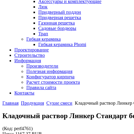
Аксессуары и комплектующие
Люк
Придверный поддон
Придверная решетка
Газонная решетка
Садовые бордюры
Трап
Гибкая керамика
Гибкая керамика Phomi
Проектирование
Строительство
Информация
Производители
Полезная информация
Конфигуратор кирпича
Расчет стоимости проекта
Правила сайта
Контакты
Главная
Продукция
Сухие смеси
Кладочный раствор Линкер 
Кладочный раствор Линкер Стандарт б
(Код:
perf4761
)
Цена:
1167.37 RUB