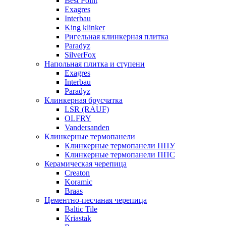
Best Point
Exagres
Interbau
King klinker
Ригельная клинкерная плитка
Paradyz
SilverFox
Напольная плитка и ступени
Exagres
Interbau
Paradyz
Клинкерная брусчатка
LSR (RAUF)
OLFRY
Vandersanden
Клинкерные термопанели
Клинкерные термопанели ППУ
Клинкерные термопанели ППC
Керамическая черепица
Creaton
Koramic
Braas
Цементно-песчаная черепица
Baltic Tile
Kriastak