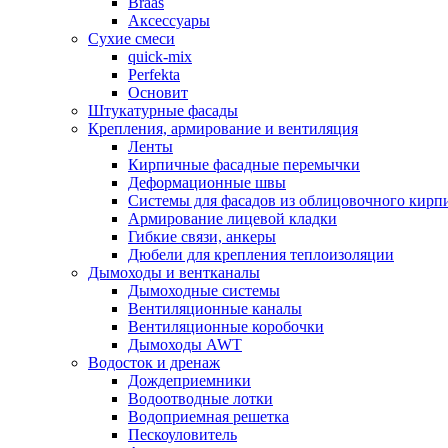
Braas
Аксессуары
Сухие смеси
quick-mix
Perfekta
Основит
Штукатурные фасады
Крепления, армирование и вентиляция
Ленты
Кирпичные фасадные перемычки
Деформационные швы
Системы для фасадов из облицовочного кирп
Армирование лицевой кладки
Гибкие связи, анкеры
Дюбели для крепления теплоизоляции
Дымоходы и вентканалы
Дымоходные системы
Вентиляционные каналы
Вентиляционные коробочки
Дымоходы AWT
Водосток и дренаж
Дождеприемники
Водоотводные лотки
Водоприемная решетка
Пескоуловитель