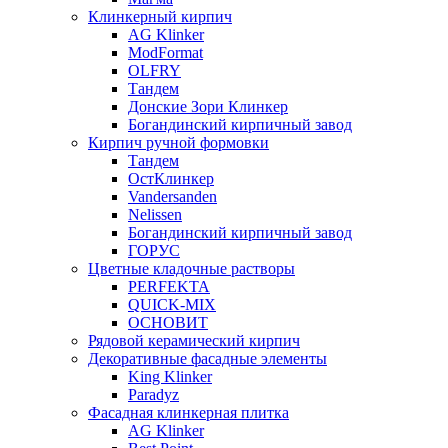
Клинкерный кирпич
AG Klinker
ModFormat
OLFRY
Тандем
Донские Зори Клинкер
Богандинский кирпичный завод
Кирпич ручной формовки
Тандем
ОстКлинкер
Vandersanden
Nelissen
Богандинский кирпичный завод
ГОРУС
Цветные кладочные растворы
PERFEKTA
QUICK-MIX
ОСНОВИТ
Рядовой керамический кирпич
Декоративные фасадные элементы
King Klinker
Paradyz
Фасадная клинкерная плитка
AG Klinker