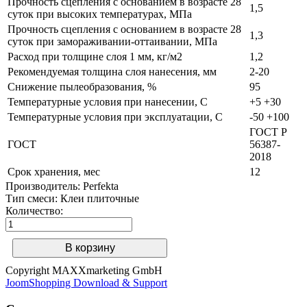
Прочность сцепления с основанием в возрасте 28
1,5
суток при высоких температурах, МПа
Прочность сцепления с основанием в возрасте 28
1,3
суток при замораживании-оттаивании, МПа
Расход при толщине слоя 1 мм, кг/м2
1,2
Рекомендуемая толщина слоя нанесения, мм
2-20
Снижение пылеобразования, %
95
Температурные условия при нанесении, С
+5 +30
Температурные условия при эксплуатации, С
-50 +100
ГОСТ Р
ГОСТ
56387-
2018
Срок хранения, мес
12
Производитель:
Perfekta
Тип смеси
:
Клеи плиточные
Количество:
Copyright MAXXmarketing GmbH
JoomShopping Download & Support