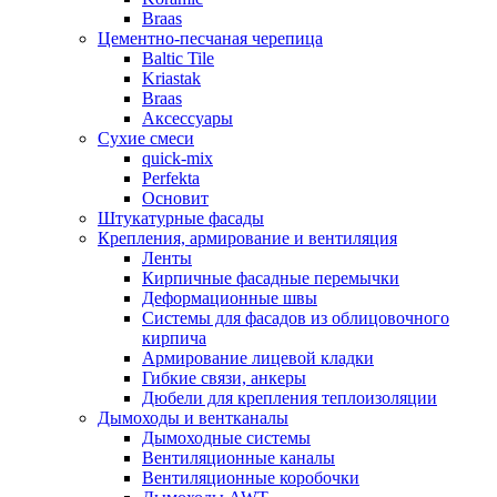
Braas
Цементно-песчаная черепица
Baltic Tile
Kriastak
Braas
Аксессуары
Сухие смеси
quick-mix
Perfekta
Основит
Штукатурные фасады
Крепления, армирование и вентиляция
Ленты
Кирпичные фасадные перемычки
Деформационные швы
Системы для фасадов из облицовочного
кирпича
Армирование лицевой кладки
Гибкие связи, анкеры
Дюбели для крепления теплоизоляции
Дымоходы и вентканалы
Дымоходные системы
Вентиляционные каналы
Вентиляционные коробочки