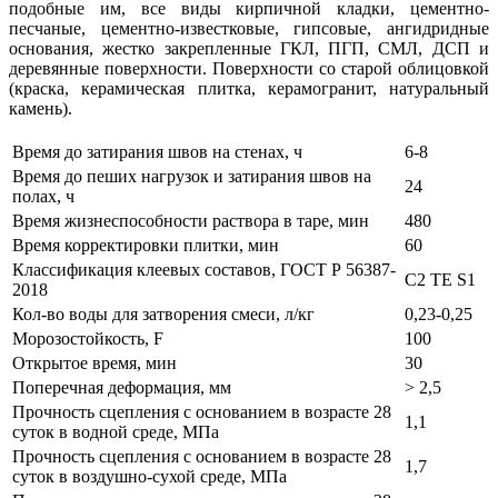
подобные им, все виды кирпичной кладки, цементно-
песчаные, цементно-известковые, гипсовые, ангидридные
основания, жестко закрепленные ГКЛ, ПГП, СМЛ, ДСП и
деревянные поверхности. Поверхности со старой облицовкой
(краска, керамическая плитка, керамогранит, натуральный
камень).
Время до затирания швов на стенах, ч
6-8
Время до пеших нагрузок и затирания швов на
24
полах, ч
Время жизнеспособности раствора в таре, мин
480
Время корректировки плитки, мин
60
Классификация клеевых составов, ГОСТ Р 56387-
C2 TE S1
2018
Кол-во воды для затворения смеси, л/кг
0,23-0,25
Морозостойкость, F
100
Открытое время, мин
30
Поперечная деформация, мм
> 2,5
Прочность сцепления с основанием в возрасте 28
1,1
суток в водной среде, МПа
Прочность сцепления с основанием в возрасте 28
1,7
суток в воздушно-сухой среде, МПа