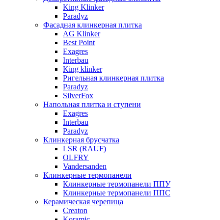
King Klinker
Paradyz
Фасадная клинкерная плитка
AG Klinker
Best Point
Exagres
Interbau
King klinker
Ригельная клинкерная плитка
Paradyz
SilverFox
Напольная плитка и ступени
Exagres
Interbau
Paradyz
Клинкерная брусчатка
LSR (RAUF)
OLFRY
Vandersanden
Клинкерные термопанели
Клинкерные термопанели ППУ
Клинкерные термопанели ППC
Керамическая черепица
Creaton
Koramic