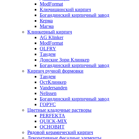
ModFormat
Ключищинский кирпич
Богандинский кирпичный завод
Керма
Магма
Клинкерный кирпич
AG Klinker
ModFormat
OLFRY
Тандем
Донские Зори Клинкер
Богандинский кирпичный завод
Кирпич ручной формовки
Тандем
ОстКлинкер
Vandersanden
Nelissen
Богандинский кирпичный завод
ГОРУС
Цветные кладочные растворы
PERFEKTA
QUICK-MIX
ОСНОВИТ
Рядовой керамический кирпич
Декоративные фасадные элементы