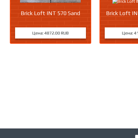
Brick Loft INT 570 Sand
Brick Loft I
Цена:
4872.00 RUB
Цена:
4