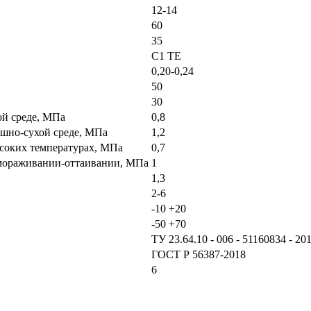
12-14
60
35
C1 TE
0,20-0,24
50
30
ой среде, МПа
0,8
ушно-сухой среде, МПа
1,2
ысоких температурах, МПа
0,7
замораживании-оттаивании, МПа
1
1,3
2-6
-10 +20
-50 +70
ТУ 23.64.10 - 006 - 51160834 - 20
ГОСТ Р 56387-2018
6