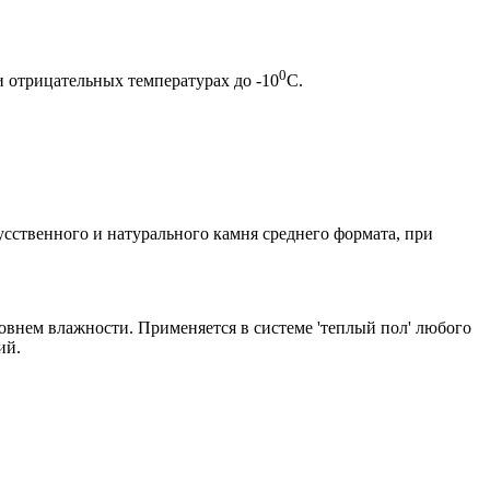
0
и отрицательных температурах до -10
С.
усственного и натурального камня среднего формата, при
овнем влажности. Применяется в системе 'теплый пол' любого
ий.