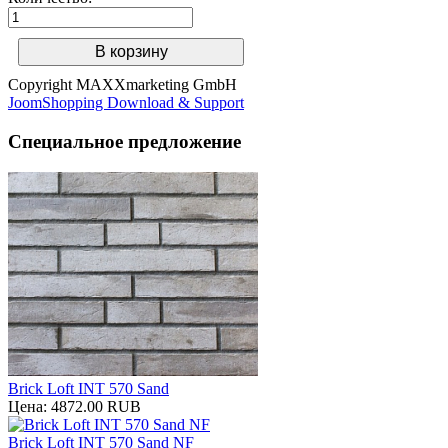
Copyright MAXXmarketing GmbH
JoomShopping Download & Support
Специальное предложение
Brick Loft INT 570 Sand
Цена:
4872.00 RUB
Brick Loft INT 570 Sand NF