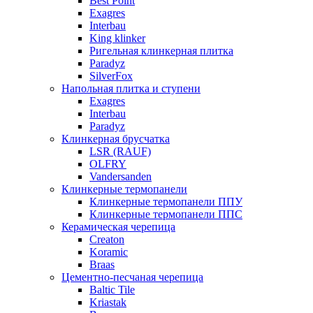
Best Point
Exagres
Interbau
King klinker
Ригельная клинкерная плитка
Paradyz
SilverFox
Напольная плитка и ступени
Exagres
Interbau
Paradyz
Клинкерная брусчатка
LSR (RAUF)
OLFRY
Vandersanden
Клинкерные термопанели
Клинкерные термопанели ППУ
Клинкерные термопанели ППC
Керамическая черепица
Creaton
Koramic
Braas
Цементно-песчаная черепица
Baltic Tile
Kriastak