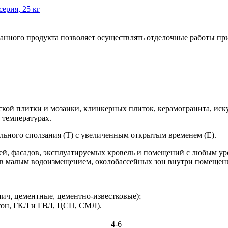
данного продукта позволяет осуществлять отделочные работы пр
ской плитки и мозаики, клинкерных плиток, керамогранита, иск
 температурах.
ального сползания (Т) с увеличенным открытым временем (Е).
лей, фасадов, эксплуатируемых кровель и помещений с любым ур
ов малым водоизмещением, околобассейных зон внутри помещен
ич, цементные, цементно-известковые);
тон, ГКЛ и ГВЛ, ЦСП, СМЛ).
4-6