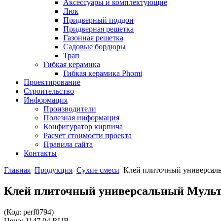
Аксессуары и комплектующие
Люк
Придверный поддон
Придверная решетка
Газонная решетка
Садовые бордюры
Трап
Гибкая керамика
Гибкая керамика Phomi
Проектирование
Строительство
Информация
Производители
Полезная информация
Конфигуратор кирпича
Расчет стоимости проекта
Правила сайта
Контакты
Главная
Продукция
Сухие смеси
Клей плиточный универсаль
Клей плиточный универсальный Мульти
(Код:
perf0794
)
Цена:
1147.04 RUB