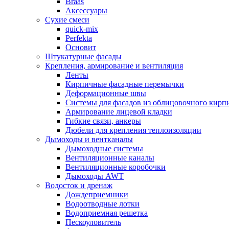
Braas
Аксессуары
Сухие смеси
quick-mix
Perfekta
Основит
Штукатурные фасады
Крепления, армирование и вентиляция
Ленты
Кирпичные фасадные перемычки
Деформационные швы
Системы для фасадов из облицовочного кирп
Армирование лицевой кладки
Гибкие связи, анкеры
Дюбели для крепления теплоизоляции
Дымоходы и вентканалы
Дымоходные системы
Вентиляционные каналы
Вентиляционные коробочки
Дымоходы AWT
Водосток и дренаж
Дождеприемники
Водоотводные лотки
Водоприемная решетка
Пескоуловитель