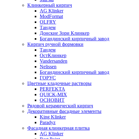
Клинкерный кирпич
AG Klinker
ModFormat
OLFRY
Тандем
Донские Зори Клинкер
Богандинский кирпичный завод
Кирпич ручной формовки
Тандем
ОстКлинкер
Vandersanden
Nelissen
Богандинский кирпичный завод
ГОРУС
Цветные кладочные растворы
PERFEKTA
QUICK-MIX
ОСНОВИТ
Рядовой керамический кирпич
Декоративные фасадные элементы
King Klinker
Paradyz
Фасадная клинкерная плитка
AG Klinker