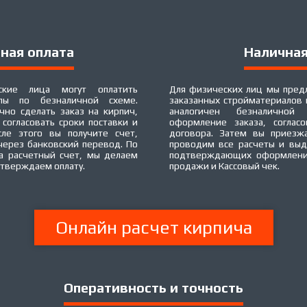
ная оплата
Наличная
кие лица могут оплатить
Для физических лиц мы пред
алы по безналичной схеме.
заказанных стройматериалов 
чно сделать заказ на кирпич,
аналогичен безналичной
, согласовать сроки поставки и
оформление заказа, согласо
ле этого вы получите счет,
договора. Затем вы приезж
через банковский перевод. По
проводим все расчеты и выд
на расчетный счет, мы делаем
подтверждающих оформление
дтверждаем оплату.
продажи и Кассовый чек.
Онлайн расчет кирпича
Оперативность и точность