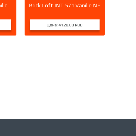
ille
Brick Loft INT 571 Vanille NF
Цена:
4128.00 RUB