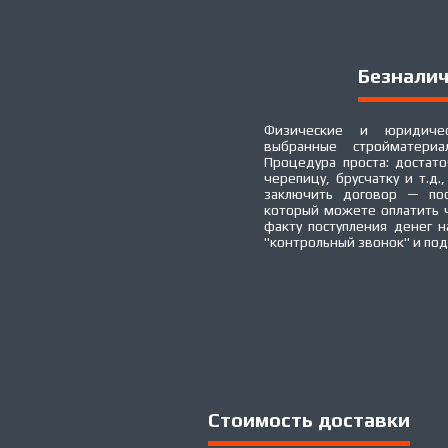
Безналич
Физические и юридичес
выбранные стройматери
Процедура проста: достато
черепицу, брусчатку и т.д.
заключить договор — пос
который можете оплатить 
факту поступления денег 
"контрольный звонок" и по
Стоимость доставки