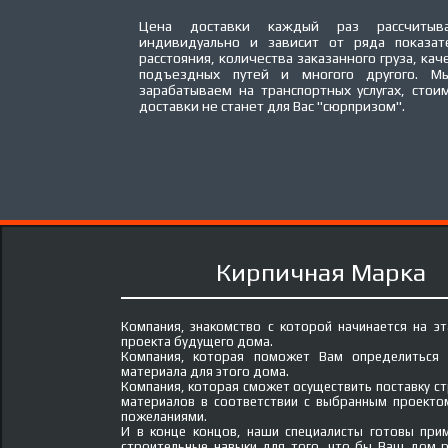
Цена доставки каждый раз рассчитыва
индивидуально и зависит от ряда показат
расстояния, количества заказанного груза, кач
подъездных путей и многого другого. М
зарабатываем на транспортных услугах, стои
доставки не станет для Вас "сюрпризом".
Кирпичная Марка
Компания, знакомство с которой начинается на э
проекта будущего дома.
Компания, которая поможет Вам определиться
материала для этого дома.
Компания, которая сможет осуществить поставку с
материалов в соответствии с выбранным проект
пожеланиями.
И в конце концов, наши специалисты готовы при
строительные навыки для того, что бы Ваш дом 