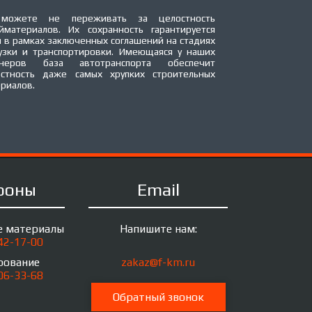
можете не переживать за целостность
йматериалов. Их сохранность гарантируется
 в рамках заключенных соглашений на стадиях
узки и транспортировки. Имеющаяся у наших
тнеров база автотранспорта обеспечит
остность даже самых хрупких строительных
риалов.
фоны
Email
е материалы
Напишите нам:
142-17-00
рование
zakaz@f-km.ru
506-33-68
Обратный звонок