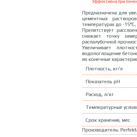
Эффективна при пониж
Предназначена для уве
цементных растворо
температурах до -15°С
Препятствует расслое
снижает точку заме
распалубочной прочнос
Увеличивает плотнос
водопоглощение бетоно
их конечные характери
Плотность, кг/л
Показатель рН
Расход, л/кг
Температурные услови
Срок хранения, мес
Производитель:
Perfekt