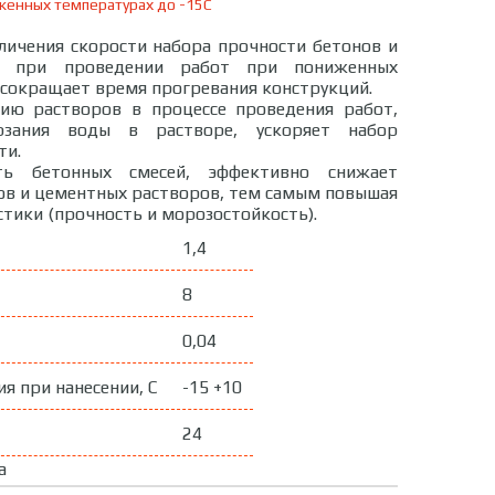
енных температурах до -15С
личения скорости набора прочности бетонов и
в при проведении работ при пониженных
, сокращает время прогревания конструкций.
нию растворов в процессе проведения работ,
рзания воды в растворе, ускоряет набор
ти.
ть бетонных смесей, эффективно снижает
в и цементных растворов, тем самым повышая
стики (прочность и морозостойкость).
1,4
8
0,04
я при нанесении, С
-15 +10
24
a