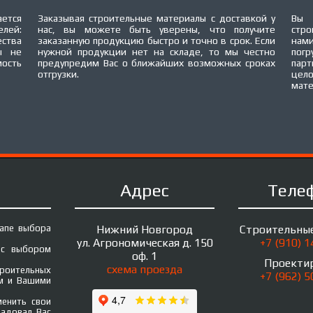
ется
Заказывая строительные материалы с доставкой у
Вы 
елей:
нас, вы можете быть уверены, что получите
стро
ества
заказанную продукцию быстро и точно в срок. Если
нами
ы не
нужной продукции нет на складе, то мы честно
погр
мость
предупредим Вас о ближайших возможных сроках
пар
отгрузки.
цел
мате
Адрес
Теле
тапе выбора
Нижний Новгород
Строительны
ул. Агрономическая д. 150
+7 (910) 
 с выбором
оф. 1
Проекти
схема проезда
троительных
+7 (962) 
ом и Вашими
менить свои
радовал Вас