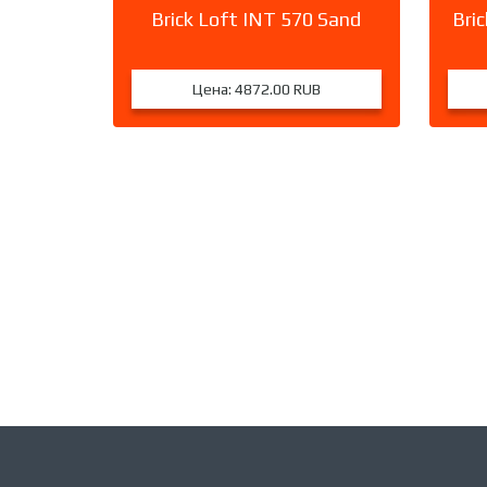
Brick Loft INT 570 Sand
Bri
Цена:
4872.00 RUB