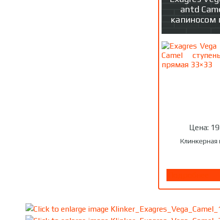
antd Came
капиносом 
Цена:
19
Клинкерная 
Подробнее