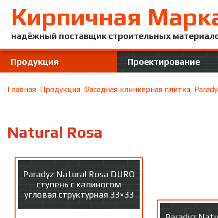
Кирпичная Марк
надёжный поставщик строительных материал
Продукция
Проектирование
Главная
Продукция
Фасадная клинкерная плитка
Parady
Natural Rosa
Paradyz Natural Rosa DURO
ступень с капиносом
угловая структурная 33×33
Paradyz Nat