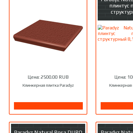
плинтус 
структур
Цена:
2500.00 RUB
Цена:
10
Клинкерная плитка Paradyz
Клинкерная 
Подробнее
Подробнее
Paradyz Natural Rosa DURO
Paradyz Nat