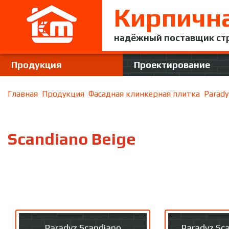
Кирпичн
надёжный поставщик ст
Продукция
Проектирование
Главная
Продукция
Фасадная клинкерная плитка
Parady
Scandiano Beige
Paradyz Scandiano
Paradyz Sc