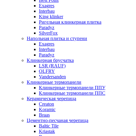
Best Point
Exagres
Interbau
King klinker
Ригельная клинкерная плитка
Paradyz
SilverFox
Напольная плитка и ступени
Exagres
Interbau
Paradyz
Клинкерная брусчатка
LSR (RAUF)
OLFRY
Vandersanden
Клинкерные термопанели
Клинкерные термопанели ППУ
Клинкерные термопанели ППC
Керамическая черепица
Creaton
Koramic
Braas
Цементно-песчаная черепица
Baltic Tile
Kriastak