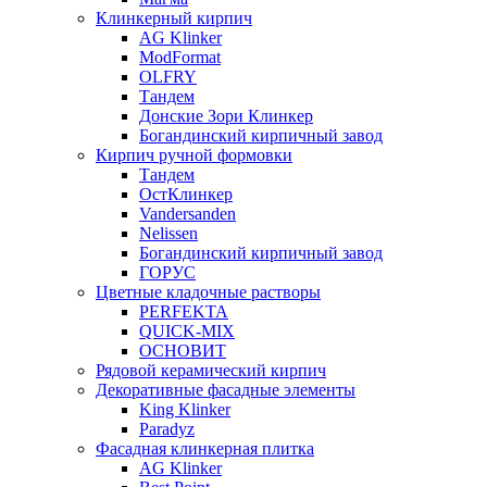
Клинкерный кирпич
AG Klinker
ModFormat
OLFRY
Тандем
Донские Зори Клинкер
Богандинский кирпичный завод
Кирпич ручной формовки
Тандем
ОстКлинкер
Vandersanden
Nelissen
Богандинский кирпичный завод
ГОРУС
Цветные кладочные растворы
PERFEKTA
QUICK-MIX
ОСНОВИТ
Рядовой керамический кирпич
Декоративные фасадные элементы
King Klinker
Paradyz
Фасадная клинкерная плитка
AG Klinker