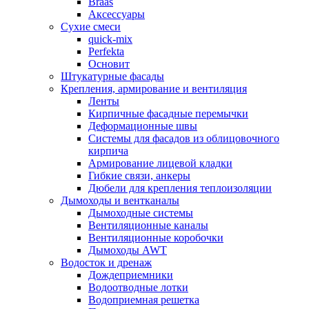
Braas
Аксессуары
Сухие смеси
quick-mix
Perfekta
Основит
Штукатурные фасады
Крепления, армирование и вентиляция
Ленты
Кирпичные фасадные перемычки
Деформационные швы
Системы для фасадов из облицовочного
кирпича
Армирование лицевой кладки
Гибкие связи, анкеры
Дюбели для крепления теплоизоляции
Дымоходы и вентканалы
Дымоходные системы
Вентиляционные каналы
Вентиляционные коробочки
Дымоходы AWT
Водосток и дренаж
Дождеприемники
Водоотводные лотки
Водоприемная решетка