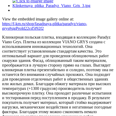
View the embedded image gallery online at:
https://f-km.ru/shop/fasadnaya-plitka/paradyz/viano-
grys#sigProId22cd5f92f2
Клинкерная польская плитка, входящая в коллекцию Paradyz
Viano Grys. Плитка из коллекции VIANO GRYS создана с
использованием инновационных технологий. Она
соответствует установленным стандартам качества. Это
оптимальный вариант для проведения облицовочных работ
снаружи здания. Фасад, облицованный таким материалом,
преображается в лучшую сторону прямо на глазах. Выглядит
клинкерная плитка презентабельно и солидно, поэтому она не
останется без внимания случайных прохожих. Она подходит
для проведения отделочных работ в общественных зданиях
или жилых домах. Благодаря обжигу материала при высоких
температурах (+1300 градусов) производитель получает
высокопрочную плитку. Она проходит различные испытания
и тестирования перед поступлением в продажу. В результате
покупатель получает материал, который стойко выдерживает
нагрузки, механические воздействия и негативные погодные
факторы. Благодаря этому можно сэкономить немало